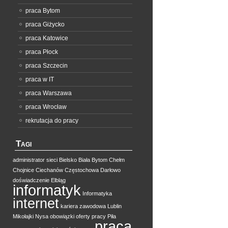
praca Bytom
praca Giżycko
praca Katowice
praca Płock
praca Szczecin
praca w IT
praca Warszawa
praca Wrocław
rekrutacja do pracy
Tagi
administrator sieci
Bielsko Biała
Bytom
Chełm
Chojnice
Ciechanów
Częstochowa
Darłowo
doświadczenie
Elbląg
informatyk
Informatyka
internet
kariera zawodowa
Lublin
Mikołajki
Nysa
obowiązki
oferty pracy
Piła
praca