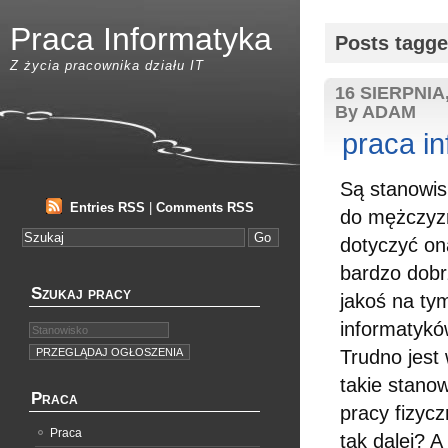
Praca Informatyka
Posts tagge
Z życia pracownika działu IT
16 SIERPNIA,
By ADAM
praca in
Są stanowis
Entries RSS
|
Comments RSS
do mężczyzn
dotyczyć on
bardzo dobr
Szukaj pracy
jakoś na ty
informatykó
Trudno jest
takie stano
Praca
pracy fizycz
Praca
tak dalej? 