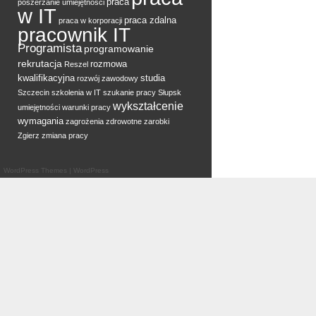
praca
poszerzanie umiejętności
w IT
praca zdalna
praca w korporacji
pracownik IT
Programista
programowanie
rekrutacja
rozmowa
Reszel
kwalifikacyjna
studia
rozwój zawodowy
Szczecin
szkolenia w IT
szukanie pracy
Słupsk
wykształcenie
umiejętności
warunki pracy
wymagania
zagrożenia zdrowotne
zarobki
Zgierz
zmiana pracy
WordPress Themes
|
WordPress