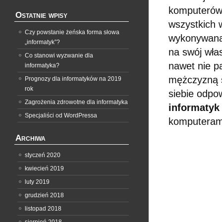
komputerów?
Ostatnie wpisy
wszystkich
Czy powstanie żeńska forma słowa
wykonywana 
„informatyk”?
na swój wła
Co stanowi wyzwanie dla
nawet nie pa
informatyka?
mężczyzną s
Prognozy dla informatyków na 2019
rok
siebie odpo
Zagrożenia zdrowotne dla informatyka
informatyk
Specjaliści od WordPressa
komputeram
Archiwa
styczeń 2020
kwiecień 2019
luty 2019
grudzień 2018
listopad 2018