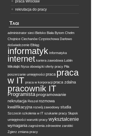
praca Wrocław
rekrutacja do pracy
Tagi
administrator sieci
Bielsko Biała
Bytom
Chełm
Chojnice
Ciechanów
Częstochowa
Darłowo
doświadczenie
Elbląg
informatyk
Informatyka
internet
kariera zawodowa
Lublin
Mikołajki
Nysa
obowiązki
oferty pracy
Piła
praca
praca
poszerzanie umiejętności
w IT
praca zdalna
praca w korporacji
pracownik IT
Programista
programowanie
rekrutacja
rozmowa
Reszel
kwalifikacyjna
studia
rozwój zawodowy
Szczecin
szkolenia w IT
szukanie pracy
Słupsk
wykształcenie
umiejętności
warunki pracy
wymagania
zagrożenia zdrowotne
zarobki
Zgierz
zmiana pracy