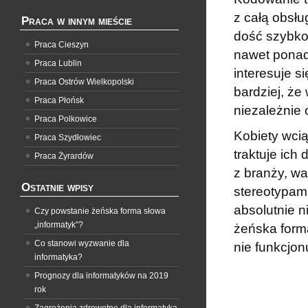
z całą obsłu
Praca w innym mieście
dość szybko 
Praca Cieszyn
nawet ponad
Praca Lublin
interesuje s
Praca Ostrów Wielkopolski
bardziej, ż
Praca Płońsk
niezależnie 
Praca Polkowice
Kobiety wciąż
Praca Szydłowiec
traktuje ic
Praca Żyrardów
z branży, wa
Ostatnie wpisy
stereotypami
absolutnie n
Czy powstanie żeńska forma słowa
„informatyk”?
żeńska forma
Co stanowi wyzwanie dla
nie funkcjon
informatyka?
Prognozy dla informatyków na 2019
rok