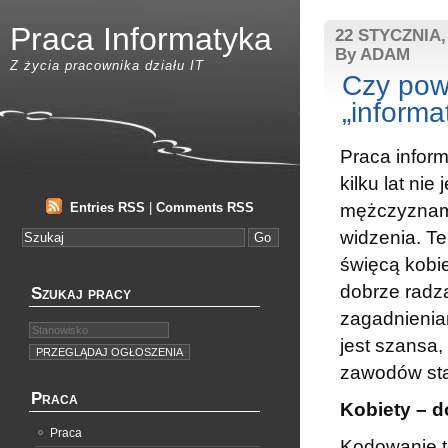
Praca Informatyka
22 STYCZNIA,
By ADAM
Z życia pracownika działu IT
Czy pow
„informa
Praca inform
kilku lat nie
Entries RSS
|
Comments RSS
mężczyznami
widzenia. Te
święcą kobie
dobrze radzą
Szukaj pracy
zagadnieniam
jest szansa,
zawodów stan
Praca
Kobiety – 
Praca
Kodowanie to