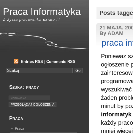
Praca Informatyka
Posts tagg
Z życia pracownika działu IT
21 MAJA, 20
By ADAM
praca i
Ponieważ szu
Entries RSS
|
Comments RSS
ogłoszenie
zainteresow
programowan
Szukaj pracy
wyszukiwać 
żaden probl
minut by po
informatyk
Praca
każdy prac
Praca
mniej więce