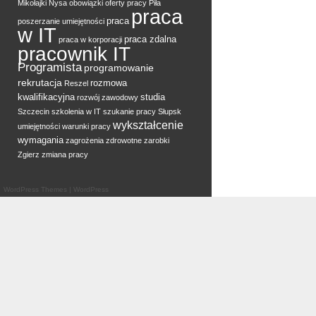
Mikołajki
Nysa
obowiązki
oferty pracy
Piła
praca
praca
poszerzanie umiejętności
w IT
praca zdalna
praca w korporacji
pracownik IT
Programista
programowanie
rekrutacja
rozmowa
Reszel
kwalifikacyjna
studia
rozwój zawodowy
Szczecin
szkolenia w IT
szukanie pracy
Słupsk
wykształcenie
umiejętności
warunki pracy
wymagania
zagrożenia zdrowotne
zarobki
Zgierz
zmiana pracy
WordPress Themes
|
WordPress