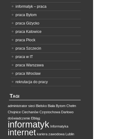
informatyk – praca
praca Bytom
praca Giżycko
praca Katowice
praca Płock
praca Szczecin
praca w IT
praca Warszawa
praca Wrocław
rekrutacja do pracy
Tagi
administrator sieci
Bielsko Biała
Bytom
Chełm
Chojnice
Ciechanów
Częstochowa
Darłowo
doświadczenie
Elbląg
informatyk
Informatyka
internet
kariera zawodowa
Lublin