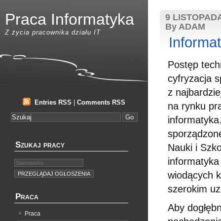
Praca Informatyka
9 LISTOPADA
By ADAM
Z życia pracownika działu IT
Informa
Postęp tech
cyfryzacja 
z najbardzi
Entries RSS
|
Comments RSS
na rynku pr
informatyka
sporządzone
Szukaj pracy
Nauki i Szk
informatyka
wiodących k
szerokim uz
Praca
Aby dogłębn
Praca