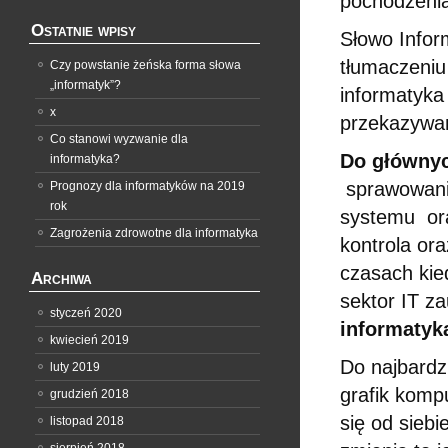
pochodzeni
Ostatnie wpisy
Słowo Infor
tłumaczeniu
Czy powstanie żeńska forma słowa
„informatyk”?
informatyka
x
przekazywan
Co stanowi wyzwanie dla
Do głównyc
informatyka?
sprawowanie
Prognozy dla informatyków na 2019
rok
systemu ora
Zagrożenia zdrowotne dla informatyka
kontrola or
czasach kie
Archiwa
sektor IT z
styczeń 2020
informatyk
kwiecień 2019
Do najbardzi
luty 2019
grafik komp
grudzień 2018
się od sieb
listopad 2018