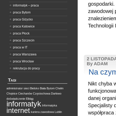
gospodarki. 
informatyk – praca
zawodowej p
praca Bytom
znalezienie
praca Giżycko
Technologii
praca Katowice
praca Płock
praca Szczecin
praca w IT
praca Warszawa
2 LISTOPADA
praca Wrocław
By ADAM
rekrutacja do pracy
Na czym
Tagi
Nikt chyba 
administrator sieci
Bielsko Biała
Bytom
Chełm
funkcjonowa
Chojnice
Ciechanów
Częstochowa
Darłowo
danej organ
doświadczenie
Elbląg
informatyk
Specjalisty 
Informatyka
internet
współpraca 
kariera zawodowa
Lublin