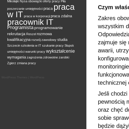
Mikołajki
Nysa
obowiązki
oferty pracy
Piła
praca
Czym właśc
praca
poszerzanie umiejętności
w IT
praca zdalna
praca w korporacji
Zakres obow
pracownik IT
wszystkim d
Programista
programowanie
Odpowiedzia
rekrutacja
rozmowa
Reszel
kwalifikacyjna
studia
rozwój zawodowy
zajmuje się
Szczecin
szkolenia w IT
szukanie pracy
Słupsk
awarii, utr
wykształcenie
umiejętności
warunki pracy
wymagania
konfigurowa
zagrożenia zdrowotne
zarobki
Zgierz
zmiana pracy
monitoringi
funkcjonowa
WordPress Themes
|
WordPress
technicznej
Jeśli chodz
pewnością m
oraz chęć d
sobie sprawę
będzie dąży